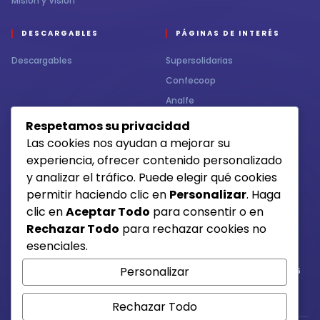
Misión y Visión
DESCARGABLES
PÁGINAS DE INTERÉS
Descargables
Supersolidarias
Confecoop
Analfe
Respetamos su privacidad
CONTÁCTENOS
MEDIOS DE RECAUDO
Las cookies nos ayudan a mejorar su
experiencia, ofrecer contenido personalizado
Contacto
y analizar el tráfico. Puede elegir qué cookies
permitir haciendo clic en
Personalizar
. Haga
clic en
Aceptar Todo
para consentir o en
Otros medios de pago
Rechazar Todo
para rechazar cookies no
esenciales.
Personalizar
Si tienes alguna duda, comunícate con la línea 6684015 /6684016
3217003641
Rechazar Todo