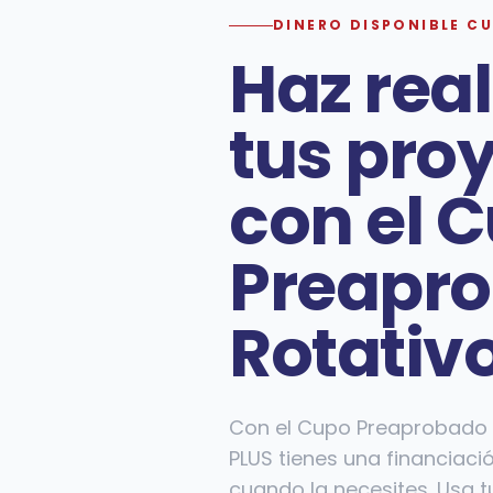
DINERO DISPONIBLE C
Haz rea
tus pro
con el 
Preapr
Rotativ
Con el Cupo Preaprobado 
PLUS tienes una financiació
cuando la necesites. Usa tu