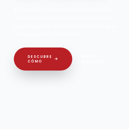
Plus
Accede a créditos para vivienda,
educación, vehículo y proyectos
personales con tasas
preferenciales, aprobación ágil y
opciones de pago diseñadas para
tu bienestar financiero.
HABLA
CALCULA
CON
TU
PRÓXIMO
UN
CRÉDITO
ASESOR