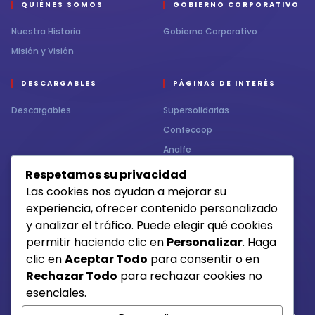
QUIÉNES SOMOS
GOBIERNO CORPORATIVO
Nuestra Historia
Gobierno Corporativo
Misión y Visión
DESCARGABLES
PÁGINAS DE INTERÉS
Descargables
Supersolidarias
Confecoop
Analfe
Respetamos su privacidad
CONTÁCTENOS
MEDIOS DE RECAUDO
Las cookies nos ayudan a mejorar su
experiencia, ofrecer contenido personalizado
Contacto
y analizar el tráfico. Puede elegir qué cookies
permitir haciendo clic en
Personalizar
. Haga
clic en
Aceptar Todo
para consentir o en
Otros medios de pago
Rechazar Todo
para rechazar cookies no
esenciales.