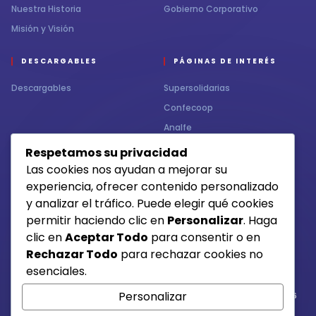
Nuestra Historia
Gobierno Corporativo
Misión y Visión
DESCARGABLES
PÁGINAS DE INTERÉS
Descargables
Supersolidarias
Confecoop
Analfe
Respetamos su privacidad
CONTÁCTENOS
MEDIOS DE RECAUDO
Las cookies nos ayudan a mejorar su
experiencia, ofrecer contenido personalizado
Contacto
y analizar el tráfico. Puede elegir qué cookies
permitir haciendo clic en
Personalizar
. Haga
clic en
Aceptar Todo
para consentir o en
Otros medios de pago
Rechazar Todo
para rechazar cookies no
esenciales.
Personalizar
Si tienes alguna duda, comunícate con la línea 6684015 /6684016
3217003641