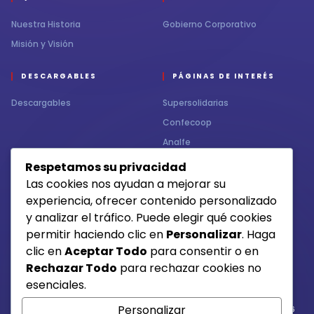
Nuestra Historia
Gobierno Corporativo
Misión y Visión
DESCARGABLES
PÁGINAS DE INTERÉS
Descargables
Supersolidarias
Confecoop
Analfe
Respetamos su privacidad
CONTÁCTENOS
MEDIOS DE RECAUDO
Las cookies nos ayudan a mejorar su
experiencia, ofrecer contenido personalizado
Contacto
y analizar el tráfico. Puede elegir qué cookies
permitir haciendo clic en
Personalizar
. Haga
clic en
Aceptar Todo
para consentir o en
Otros medios de pago
Rechazar Todo
para rechazar cookies no
esenciales.
Personalizar
Si tienes alguna duda, comunícate con la línea 6684015 /6684016