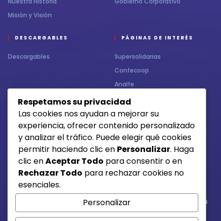
Nuestra Historia
Gobierno Corporativo
Misión y Visión
DESCARGABLES
PÁGINAS DE INTERÉS
Descargables
Supersolidarias
Confecoop
Analfe
Respetamos su privacidad
CONTÁCTENOS
MEDIOS DE RECAUDO
Las cookies nos ayudan a mejorar su
experiencia, ofrecer contenido personalizado
Contacto
y analizar el tráfico. Puede elegir qué cookies
permitir haciendo clic en
Personalizar
. Haga
clic en
Aceptar Todo
para consentir o en
Otros medios de pago
Rechazar Todo
para rechazar cookies no
esenciales.
Personalizar
Si tienes alguna duda, comunícate con la línea 6684015 /6684016
3217003641