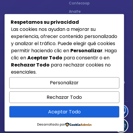
Confecoop
Analfe
Respetamos su privacidad
CONTÁCTENOS
MEDIOS DE RECAUDO
Las cookies nos ayudan a mejorar su
experiencia, ofrecer contenido personalizado
Contacto
y analizar el tráfico. Puede elegir qué cookies
permitir haciendo clic en
Personalizar
. Haga
clic en
Aceptar Todo
para consentir o en
Otros medios de pago
Rechazar Todo
para rechazar cookies no
esenciales.
Personalizar
Si tienes alguna duda, comunícate con la línea 6684015 /6684016
3217003641
Rechazar Todo
Aceptar Todo
POLÍTICA DE PRIVACIDAD
TÉRMINOS DE USO
© 2026 FONEM PLUS · TODOS LOS DERECHOS RESERVADOS. VIGILADO
SUPERINTENDENCIA DE LA ECONOMÍA SOLIDARIA
Desarrollado por