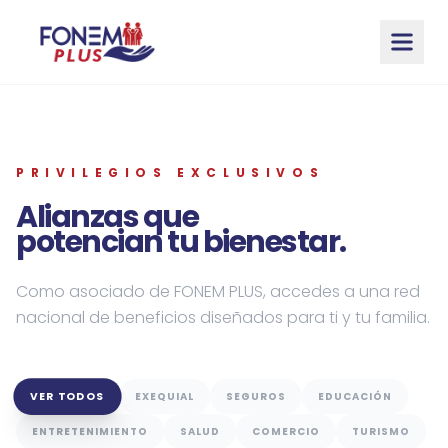
Saltar al contenido principal
PRIVILEGIOS EXCLUSIVOS
Alianzas que
potencian tu bienestar.
Como asociado de FONEM PLUS, accedes a una red
nacional de beneficios diseñados para ti y tu familia.
VER TODOS
EXEQUIAL
SEGUROS
EDUCACIÓN
ENTRETENIMIENTO
SALUD
COMERCIO
TURISMO