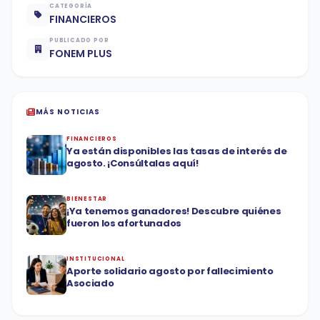
CATEGORÍA
FINANCIEROS
PUBLICADO POR
FONEM PLUS
MÁS NOTICIAS
FINANCIEROS
Ya están disponibles las tasas de interés de
agosto. ¡Consúltalas aquí!
BIENESTAR
¡Ya tenemos ganadores! Descubre quiénes
fueron los afortunados
INSTITUCIONAL
Aporte solidario agosto por fallecimiento
Asociado