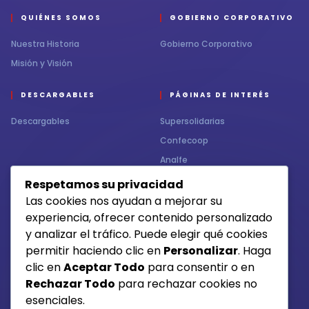
QUIÉNES SOMOS
GOBIERNO CORPORATIVO
Nuestra Historia
Gobierno Corporativo
Misión y Visión
DESCARGABLES
PÁGINAS DE INTERÉS
Descargables
Supersolidarias
Confecoop
Analfe
Respetamos su privacidad
CONTÁCTENOS
MEDIOS DE RECAUDO
Las cookies nos ayudan a mejorar su
experiencia, ofrecer contenido personalizado
Contacto
y analizar el tráfico. Puede elegir qué cookies
permitir haciendo clic en
Personalizar
. Haga
clic en
Aceptar Todo
para consentir o en
Otros medios de pago
Rechazar Todo
para rechazar cookies no
esenciales.