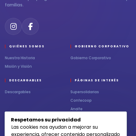
familias.
QUIÉNES SOMOS
GOBIERNO CORPORATIVO
Nuestra Historia
Gobierno Corporativo
Misión y Visión
DESCARGABLES
PÁGINAS DE INTERÉS
Descargables
Supersolidarias
Confecoop
Analfe
Respetamos su privacidad
CONTÁCTENOS
MEDIOS DE RECAUDO
Las cookies nos ayudan a mejorar su
experiencia, ofrecer contenido personalizado
Contacto