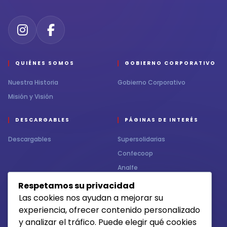
QUIÉNES SOMOS
GOBIERNO CORPORATIVO
Nuestra Historia
Gobierno Corporativo
Misión y Visión
DESCARGABLES
PÁGINAS DE INTERÉS
Descargables
Supersolidarias
Confecoop
Analfe
Respetamos su privacidad
CONTÁCTENOS
MEDIOS DE RECAUDO
Las cookies nos ayudan a mejorar su
experiencia, ofrecer contenido personalizado
Contacto
y analizar el tráfico. Puede elegir qué cookies