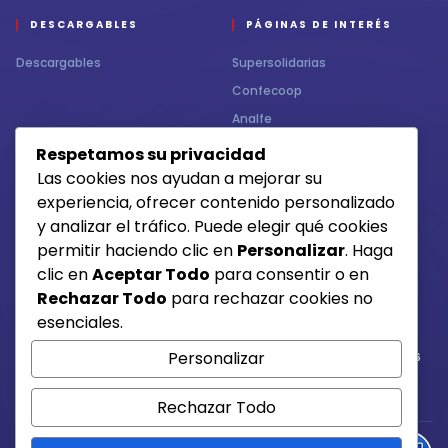
DESCARGABLES
PÁGINAS DE INTERÉS
Descargables
Supersolidarias
Confecoop
Analfe
Respetamos su privacidad
CONTÁCTENOS
MEDIOS DE RECAUDO
Las cookies nos ayudan a mejorar su
experiencia, ofrecer contenido personalizado
Contacto
y analizar el tráfico. Puede elegir qué cookies
permitir haciendo clic en
Personalizar
. Haga
clic en
Aceptar Todo
para consentir o en
Otros medios de pago
Rechazar Todo
para rechazar cookies no
esenciales.
Personalizar
Si tienes alguna duda, comunícate con la línea 6684015 /6684016
3217003641
Rechazar Todo