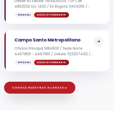
Desde su celular 3164826434 / En Cali
4862020 Ext. 1402 / En Bogotá 3404055 /
Línea a nivel Nacional 01-8000-911-134
EXEQUIAL
AUXILIO FUNERARIO
Campo Santo Metropolitano
Oficina Principal 5184600 / Sede Norte
4467859 - 4467861 / Celular 3232074312 /
3174408919
EXEQUIAL
AUXILIO FUNERARIO
CONOCE NUESTRAS ALIANZAS