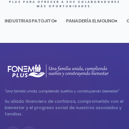
PLUS PARA OFRECER A SUS COLABORADORES
MÁS OPORTUNIDADES.
INDUSTRIAS PATOJITO
PANADERÍA EL MOLINO
C
"Una familia unida, cumpliendo sueños y construyendo bienestar"
Su aliado financiero de confianza, comprometido con el
bienestar y el progreso social de nuestros asociados y
familias.