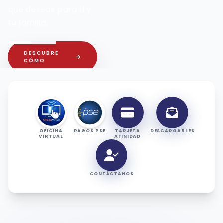
vehículo y
proyectos
personales con
tasas
preferenciales,
aprobación ágil y
opciones de
pago diseñadas
para tu bienestar
financiero.
OFICINA
PAGOS PSE
TARJETA
DESCARGABLES
VIRTUAL
AFINIDAD
CALCULA
TU
PRÓXIMO
CRÉDITO
CONTÁCTANOS
HABLA
CON UN
ASESOR