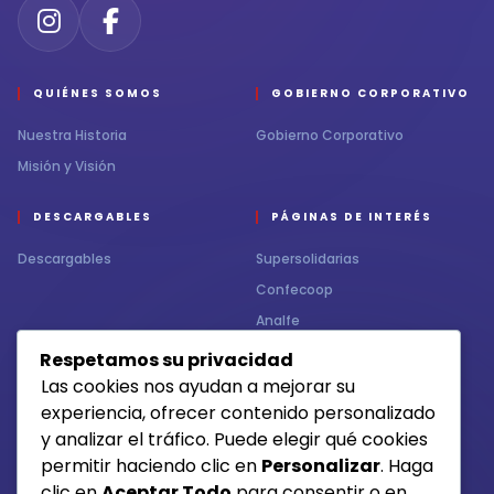
QUIÉNES SOMOS
GOBIERNO CORPORATIVO
Nuestra Historia
Gobierno Corporativo
Misión y Visión
DESCARGABLES
PÁGINAS DE INTERÉS
Descargables
Supersolidarias
Confecoop
Analfe
Respetamos su privacidad
CONTÁCTENOS
MEDIOS DE RECAUDO
Las cookies nos ayudan a mejorar su
experiencia, ofrecer contenido personalizado
Contacto
y analizar el tráfico. Puede elegir qué cookies
permitir haciendo clic en
Personalizar
. Haga
clic en
Aceptar Todo
para consentir o en